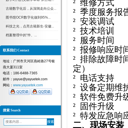
² 维修方式
古籍数字化后，从深闺走向公众...
² 季度服务报
图书馆OCR数字化做到95%...
² 安装调
科技之光，点亮古籍新生-安徽...
² 技术培
档案整理中的"件、...
² 服务时间 
² 报修响应
联系我们 Contact
² 排除故障
地址：广州市天河区燕岭路27号银
定）
燕大厦311室
电话：186-6488-7365
² 电话支
邮件：yayue@yayuetek.com
² 设备定期
网站：
www.yayuetek.com
² 软件免费
² 固件升
搜索 Search
² 特发应急
二、
现场安装