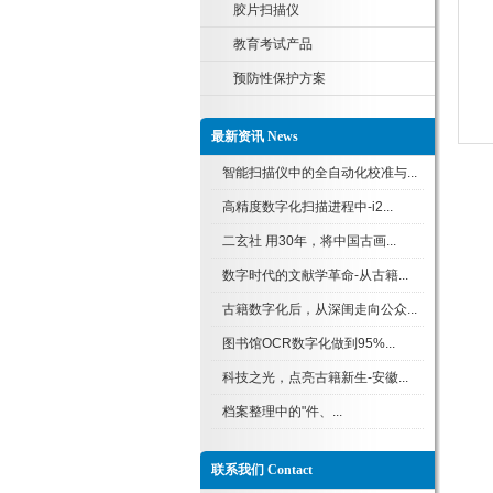
胶片扫描仪
教育考试产品
预防性保护方案
最新资讯 News
智能扫描仪中的全自动化校准与...
高精度数字化扫描进程中-i2...
二玄社 用30年，将中国古画...
数字时代的文献学革命-从古籍...
古籍数字化后，从深闺走向公众...
图书馆OCR数字化做到95%...
科技之光，点亮古籍新生-安徽...
档案整理中的"件、...
联系我们 Contact