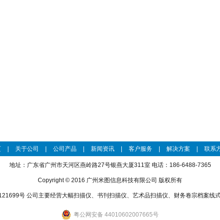
页
|
关于公司
|
公司产品
|
新闻资讯
|
客户服务
|
解决方案
|
联系
地址：广东省广州市天河区燕岭路27号银燕大厦311室 电话：186-6488-7365
Copyright © 2016 广州米图信息科技有限公司 版权所有
121699号
公司主要经营大幅扫描仪、书刊扫描仪、艺术品扫描仪、财务卷宗档案线
粤公网安备 44010602007665号