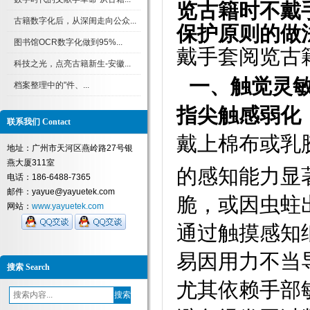
览古籍时不戴
古籍数字化后，从深闺走向公众...
保护原则的做
图书馆OCR数字化做到95%...
戴手套阅览古
科技之光，点亮古籍新生-安徽...
一、触觉灵
档案整理中的"件、...
指尖触感弱化
联系我们 Contact
戴上棉布或乳
地址：广州市天河区燕岭路27号银
燕大厦311室
的感知能力显
电话：186-6488-7365
邮件：yayue@yayuetek.com
脆，或因虫蛀
网站：
www.yayuetek.com
通过触摸感知
易因用力不当
搜索 Search
尤其依赖手部