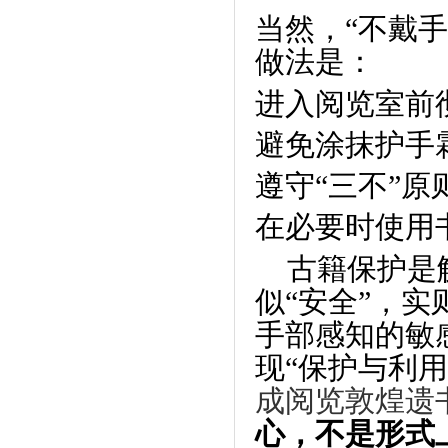
当然，
“
不戴手
做法是：
进入阅览室前
避免涂抹护手
遵守
“
三不
”
原
在必要时使用
古籍保护是
似
“
安全
”
，实
手部感知的敏
现
“
保护与利用
成阅览敦煌遗
心，不是形式