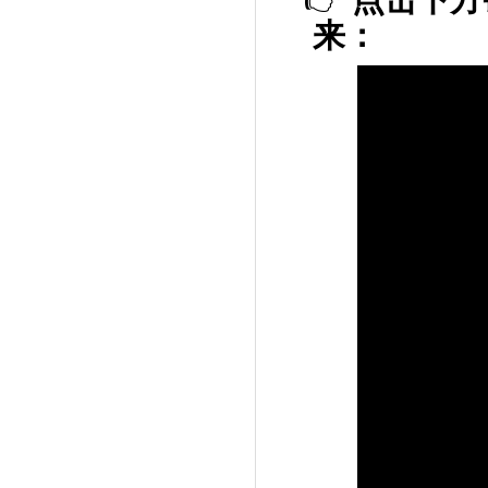
👉
点击下方
来：