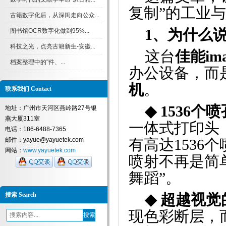
复制
”
的工业与
古籍数字化后，从深闺走向公众...
1、
为什么
图书馆OCR数字化做到95%...
科技之光，点亮古籍新生-安徽...
这台
佳能
im
档案整理中的"件、...
办公设备，而
机
。
联系我们 Contact
◆
1536
个喷
地址：广州市天河区燕岭路27号银
燕大厦311室
一体式打印头
电话：186-6488-7365
邮件：yayue@yayuetek.com
有高达
1536
个
网站：
www.yayuetek.com
喷射不再是简
舞蹈
”
。
搜索 Search
◆
超越视觉
现色彩断层，